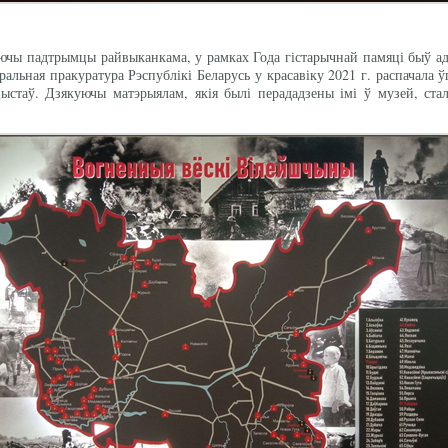
куючы падтрымцы райвыканкама, у рамках Года гістарычнай памяці быў 
еральная пракуратура Рэспублікі Беларусь у красавіку 2021 г. распачала 
цыстаў. Дзякуючы матэрыялам, якія былі перададзены імі ў музей, ста