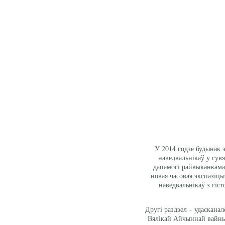
У 2014 годзе будынак 
наведвальнікаў у сувя
дапамогі райвыканкама,
новая часовая экспазіцы
наведвальнікаў з гіст
Другі раздзел - удаскана
Вялікай Айчыннай вайны (