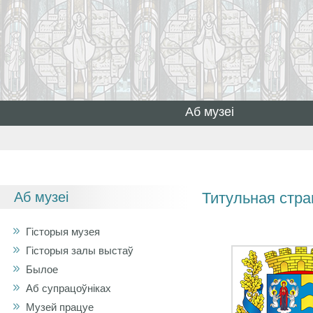
Аб музеі
Аб музеі
Титульная стр
Гісторыя музея
Гісторыя залы выстаў
Былое
Аб супрацоўніках
Музей працуе