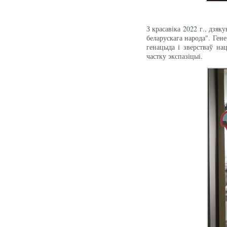
З красавіка 2022 г., дзя
беларускага народа". Ген
генацыда і зверстваў на
частку экспазіцыі.