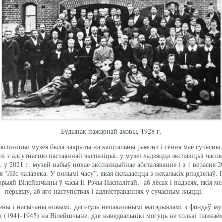
Будынак пажарнай аховы, 1928 г.
экспазіцыі музея была закрыты на капітальны рамонт і сёння мае сучасны
зі з адсутнасцю пастаяннай экспазіцыі, у музеі ладзяцца экспазіцыі часов
 у 2021 г. музей набыў новае экспазіцыйнае абсталяванне і з 1 верасня 2
я "Лёс чалавека. У полымі часу”, якая складаецца з некалькіх рпздзелаў
орыяй Вілейшчыны ў часы ІІ Рэчы Паспалітай, аб лёсах і падзеях, якія ме
перыяду, аб яго наступствах і адлюстраваннях у сучасным жыцці.
лены і насычаны новымі, дагэтуль непаказанымі матэрыяламі з фондаў музе
1941-1945) на Вілейшчыне, дзе наведвальнікі могуць не толькі пазнаёміц