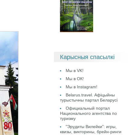
Карысныя спасылкі
Мы в VK!
Мы в ОК!
Мы в Instagram!
Belarus.travel. Афіцыйны
турыстычны партал Беларусі
Официальный портал
Национального агентства по
туризму
"Эрудиты Вилейки": игры,
квизы, викторины, брейн-ринги