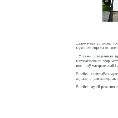
Дзяржаўная ўстанова «Віл
музейнай справы на Вілей
У сваёй штодзённай пра
мэтанакіраваны збор мат
помнікаў матэрыяльнай і
Вілейскі краязнаўчы музе
адчынена для наведвальні
Вілейскі музей размяшчае