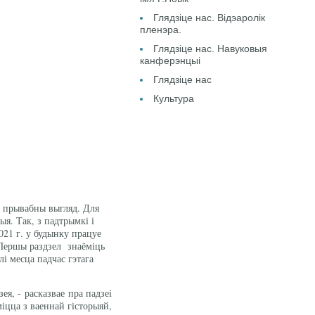
Глядзіце нас. Відэаролік
пленэра.
Глядзіце нас. Навуковыя
канферэнцыі
Глядзіце нас
Культура
, прывабны выгляд. Для
ыя. Так, з падтрымкі і
021 г. у будынку працуе
. Першы раздзел знаёміць
лі месца падчас гэтага
я, - расказвае пра падзеі
ца ​​з ваеннай гісторыяй,