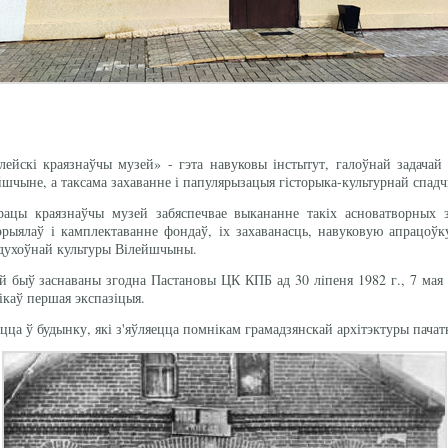
ейскі краязнаўчы музей» - гэта навуковы інстытут, галоўнай задачай 
шчыне, а таксама захаванне і папулярызацыя гісторыка-культурнай спадч
цы краязнаўчы музей забяспечвае выкананне такіх асноватворных за
эрыялаў і камплектаванне фондаў, іх захаванасць, навуковую апрацоўк
 духоўнай культуры Вілейшчыны.
й быў заснаваны згодна Пастановы ЦК КПБ ад 30 лiпеня 1982 г., 7 мая 
каў першая экспазіцыя.
цца ў будынку, які з'яўляецца помнікам грамадзянскай архітэктуры пачат