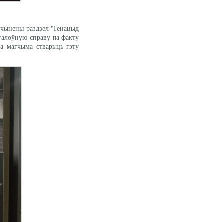
адчынены раздзел "Генацыд
ўгалоўную справу па факту
ла магчыма стварыць гэту