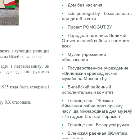
Дом без насилия
kids.pomogut.by - безопасность
для детей в сети
Проект POMOGUT.BY
Народная летопись Великой
Отечественной войны: вспомним
всех
якога з'яўляецца развіццё
Музеи учреждений
ыны Вілейскага раёна.
образования
дач і патрабаванняў, як
Государственное учреждение
у і даследаванне рухомых
«Вилейский краеведческий
музей» на Museum.by
1985 года была створана і
Вилейский районный
исполнительный комитет
Глядзіце нас. "Вялікая
ку ХХ стагоддзя.
Айчынная вайна праз прызму
часу" да міжнароднага дня музеяў
і 75 годдзя Вялікай Перамогі
Глядзіце нас. Беларускі ручнік.
Вілейская раённая бібліятэка
імя Г.Новік