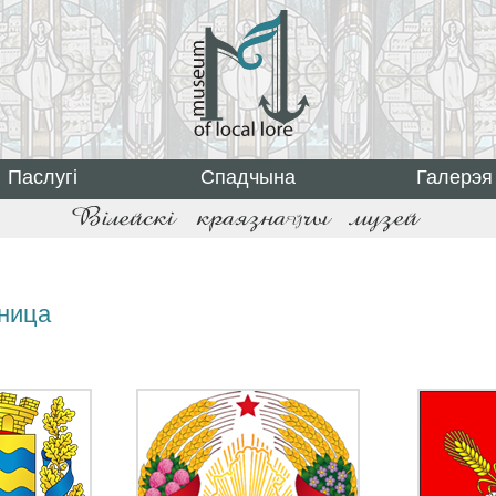
Паслугі
Спадчына
Галерэя
аница