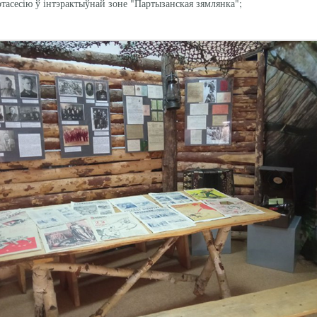
отасесію ў інтэрактыўнай зоне "Партызанская зямлянка";