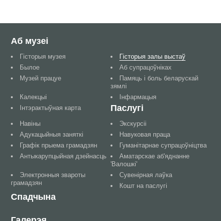
Аб музеі
Гісторыя музея
Гісторыя залы выстаў
Былое
Аб супрацоўніках
Музей працуе
Памяць і боль беларускай
зямлі
Калекцыі
Інфармацыя
Паслугі
Інтэрактыўная карта
Навіны
Экскурсіі
Адукацыйныя заняткі
Навуковая праца
Графік прыема грамадзян
Гуманітарнае супрацоўніцтва
Антыкарупцыйная дзейнасць
Аматарскае аб'яднанне
'Валошкі'
Электронныя звароты
Сувенірная лаўка
грамадзян
Кошт на паслугі
Спадчына
Галерэя