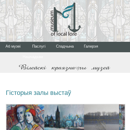
Аб музеі
Паслугі
Спадчына
Галерэя
Нашчадкам
Гісторыя залы выстаў