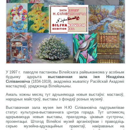
У 1997 г. паводле пастановы Вілейскага райвыканкома у асобным
будынку адкрыта
выставачная зала імя Нікадзіма
Сілівановіча
(1834-1919), акадэміка жывапісу Расійскай Акадэміі
мастацтваў, ураджэнца Вілейшчыны.
Амаль кожны месяц тут адчыняюцца новыя выстаўкі: мастакоў,
народных майстроў, выставы з фондаў розных музеяў.
Выставачная зала музея імя Н.Ю Сілівановіча падтрымлівае
статус культурна-выставачнага цэнтра горада. Тут штомесяц
адкрываюцца новыя выставы, праходзяць цікавыя сустрэчы,
прэзентацыі. Штогод Вілейскі музей арганізоўвае і праводзіць
серыю музейна-адукацыйных праектаў, накіраваных на