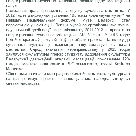
папулярызацыю музейных калекцый, розных відаў мастацтва і
навукі.
Велізарная праца праводзіцца ў кірунку сучаснага мастацтва. У
2012 годзе дзяржаўная ўстанова "Вілейскі краязнаўчы музей" на
Першым Нацыянальным форуме "Музеі Беларусі" стаў
пераможцам у намінацыі "Лепшы музей па арганізацыі культурна-
адукацыйнай дзейнасці" за рэалізацыю ў 2011-2012 гг. праекта па
папулярызацыі сучаснага мастацтва "ART-Vilejka". У 2013 годзе
Вілейскі краязнаўчы музей стаў прызёрам праекта "На шляху да
сучаснага музею» ў намінацыі папулярызацыя сучаснага
мастацтва. Сярод знакавым мерапрыемстваў у 2013 годзе
з'яўляўся скульптурны пленэр студэнтаў аддзялення скульптуры
Беларускай дзяржаўнай акадэміі мастацтваў, прысвечаны 120-
годдзю мастака-авангардыста В.Стреминского, вучня Казіміра
Малевіча.
Сёння выставачная зала працягвае здзяйсняць місію культурнага
цэнтра, рэалізуе праекты і знаёміць сваіх наведвальнікаў са
светам мастацтва.