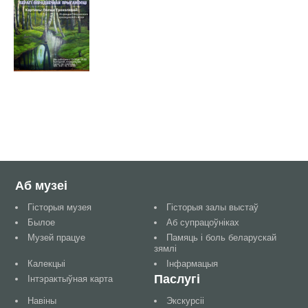
Аб музеі
Гісторыя музея
Гісторыя залы выстаў
Былое
Аб супрацоўніках
Музей працуе
Памяць і боль беларускай
зямлі
Калекцыі
Інфармацыя
Паслугі
Інтэрактыўная карта
Навіны
Экскурсіі