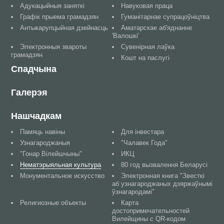
Адукацыйныя заняткі
Навуковая праца
Графік прыема грамадзян
Гуманітарнае супрацоўніцтва
Антыкарупцыйная дзейнасць
Аматарскае аб'яднанне
'Валошкі'
Электронныя звароты
Сувенірная лаўка
грамадзян
Кошт на паслугі
Спадчына
Галерэя
Нашчадкам
Памяць навіны
Для інвестара
Узнагароджаныя
"Чалавек Года"
"Гонар Вілейшчыны"
ИКЦ
Нематэрыяльная культура
80 год вызвалення Беларусі
Монументальное искусство
Электронная книга "Звесткі
аб узнагароджаных дзяржаўнымі
ўзнагародамі"
Религиозные объекты
Карта
достопримечательностей
Вилейщины с QR-кодом