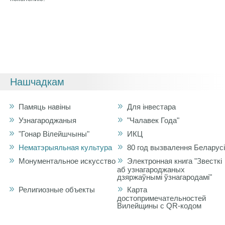
Нашчадкам
Памяць навіны
Для інвестара
Узнагароджаныя
"Чалавек Года"
"Гонар Вілейшчыны"
ИКЦ
Нематэрыяльная культура
80 год вызвалення Беларусі
Монументальное искусство
Электронная книга "Звесткі
аб узнагароджаных
дзяржаўнымі ўзнагародамі"
Религиозные объекты
Карта
достопримечательностей
Вилейщины с QR-кодом