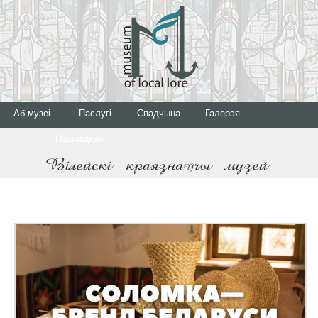
Аб музеі
Паслугі
Спадчына
Галерэя
Нашчадкам