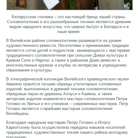
Беларусская соломка – это настоящий бренд нашей страны.
Соломоплетение и его разнообразные техники являются древним
видом народного искусства, что широко бытует в Беларуси и в
наше время.
В Вилейском районе соломоплетение развивается на уровне
художественного ремесла. Носителями и преемниками традиции
являются сотни детей и подростков, занимающихся с мастерами
традиционного соломоплетения при сельских Домах культуры в
Кривом Селе и Нарочи, а также в районном Доме ремесел и
многочисленных кружках и клубах по интересам в учреждениях
образования и культуры.
В этнографической коллекции Вилейского краеведческого музея
бережно хранятся лучшие образцы утилитарных соломенных
изделий, выполненных в древней технике соломоплетения,
обрядовые пауки из деревень Клоуси и Камена, а также
авторские изделия знаменитого мастера соломоплетения Петра
Готовки из Уречья и его учеников – современных мастеров. Петр
Готовко является старейшим мастером соломоплетения
Вилейщины.
Благодаря народным мастерам Петру Готовко и Игнату
Каркотскому была осуществлена передача навыков носителей
традиционных художественных техник нашего района молодому
поколению.