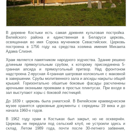
В деревне Костыки есть самая древняя культовая постройка
Вилейского района и единственная в Беларуси церковь,
освященная во имя Сорока мучеников Севастийских. Церковь
построена в 1756 году на средства хозяина имения Михаила
Адама Слизня.
Храм является памятником народного зодчества. Здание решено
длинным прямоугольным срубом, к которому присоединена 5-
гранная апсида и прямоугольный притвор. Над фронтоном
надстроена 2-ярусная 4-гранная шатровая колокольня с маковкой
в завершении. Срубы молитвенного зала и апсиды накрыты общей
крышей. Горизонтально обшитые боковые фасады расчленены
арочными оконными проемами в простых плинтусах. При входе в
зал выступают хоры с боковой лестницей.
До 1839 г. церковь была униатской. В Вилейском краеведческом
музее хранятся церковные документы с середины 19 века и до
начала 1960-х годов.
В 1962 году храм в Костыках был закрыт, но не осквернён.
Церковь не передали под сельский клуб, не устроили здесь и
склад. Летом 1989 года, почти после 30-летнего забвения,