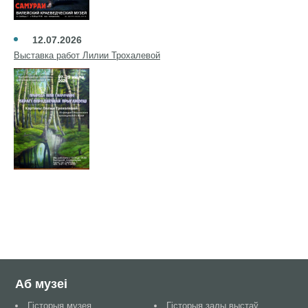
12.07.2026
Выставка работ Лилии Трохалевой
Аб музеі
Гісторыя музея
Гісторыя залы выстаў