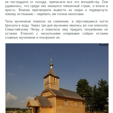
не пострадали от холода, приписали все это волшебству. Они
удивились, что среди них оказался темничный страж, и впали в
ярость. Воинов приговорили вывести из озера и подвергнуть
новому истязанию – перебить им голени молотами.
Тела мучеников повезли на сожжение, а обуглившиеся кости
бросили в воду. Через три дня мученики явились во сне епископу
Севастийскому Петру и повелели ему предать погребению их
останки. Епископ с несколькими клириками собрал останки
славных мучеников и похоронил их.