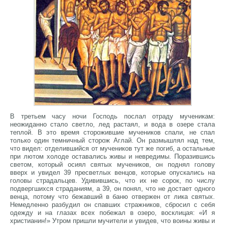
В третьем часу ночи Господь послал отраду мученикам:
неожиданно стало светло, лед растаял, и вода в озере стала
теплой. В это время сторожившие мучеников спали, не спал
только один темничный сторож Аглай. Он размышлял над тем,
что видел: отделившийся от мучеников тут же погиб, а остальные
при лютом холоде оставались живы и невредимы. Поразившись
светом, который осиял святых мучеников, он поднял голову
вверх и увидел 39 пресветлых венцов, которые опускались на
головы страдальцев. Удивившись, что их не сорок, по числу
подвергшихся страданиям, а 39, он понял, что не достает одного
венца, потому что бежавший в баню отвержен от лика святых.
Немедленно разбудил он спавших стражников, сбросил с себя
одежду и на глазах всех побежал в озеро, восклицая: «И я
христианин!» Утром пришли мучители и увидев, что воины живы и