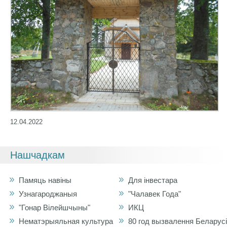
12.04.2022
Нашчадкам
Памяць навіны
Для інвестара
Узнагароджаныя
"Чалавек Года"
"Гонар Вілейшчыны"
ИКЦ
Нематэрыяльная культура
80 год вызвалення Беларусі