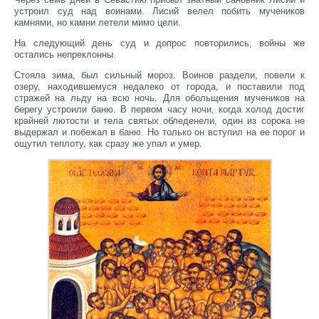
устроил суд над воинами. Лисий велел побить мучеников
камнями, но камни летели мимо цели.
На следующий день суд и допрос повторились, войны же
остались непреклонны.
Стояла зима, был сильный мороз. Воинов раздели, повели к
озеру, находившемуся недалеко от города, и поставили под
стражей на льду на всю ночь. Для обольщения мучеников на
берегу устроили баню. В первом часу ночи, когда холод достиг
крайней лютости и тела святых обледенели, один из сорока не
выдержал и побежал в баню. Но только он вступил на ее порог и
ощутил теплоту, как сразу же упал и умер.