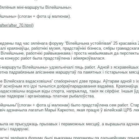
«Зялёныя міні-маршруты Вілейшчыны».
йшчыны» (слоган + фота ці малюнак).
fter/after_70.html
)
ведзены пад час зялёнага форуму “Вілейшчына устойлівая” 25 красавіка 
лі краязнаўцы, работнікі музея, прадстаўнікі бізнеса, сябры грамадскаг
а Вілейшчыне, работнікі райвыканкама і проста неабыякавыя да перспекты
на конкурс работ была прадстаўлена і абмяркоўвалася.
і-маршруты Вілейшчыны» удзельнічалі пяць работ. Адной з яскравейшых
етна падрабязным апісаннем маршрутаў па памятных і гістарычных мясці
е Вілейскага вадасховішча” спаборнічалі дзве працы. Аўтарам адной з іх 
У асноўным яго ідэі тычыліся добраўпарадкавання вадаёма. Краязнаўца 
вадасховішчы водныя віды спорта, напрыклад, такія як сёрфінг. Іншыя ўд
ае падворак і арганізаваць платнае рыбалоўства.
лейшчыны"(слоган + фота ці малюнак) было прадстаўлена сем работ. Ста
іч адзначыла лагатып Марыі Каркотко, якая працуе ў вілейскай ЦРБ ле
шыла не прысуджаць прызавых і пераможных месцаў, а вырашыла адзначы
ты і падарункі.
асткі зялёнага форуму былі выказаны прапановы па дальнейшаму прыця