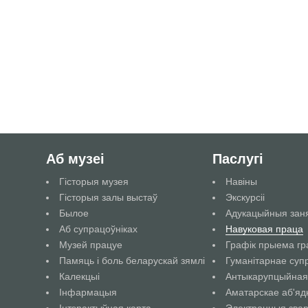
Аб музеі
Паслугі
Гісторыя музея
Навіны
Гісторыя залы выстаў
Экскурсіі
Былое
Адукацыйныя заня
Аб супрацоўніках
Навуковая праца
Музей працуе
Графік прыема г
Памяць і боль беларускай зямлі
Гуманітарнае суп
Калекцыі
Антыкарупцыйная
Інфармацыя
Аматарскае аб'яд