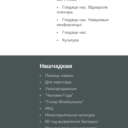
Глядзіце нас. Відэаролік
пленэра.
Глядзіце нас. Навуковыя
канферэнцыі
Глядзіце нас
Культура
Нашчадкам
Памяць навіны
Для інвестара
Узнагароджаныя
"Чалавек Года"
"Гонар Вілейшчыны"
ИКЦ
Нематэрыяльная культура
80 год вызвалення Беларусі