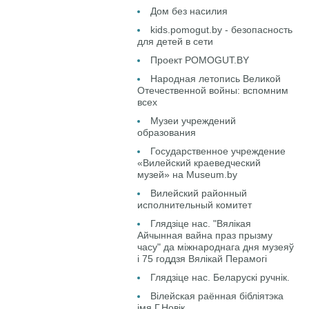
Дом без насилия
kids.pomogut.by - безопасность
для детей в сети
Проект POMOGUT.BY
Народная летопись Великой
Отечественной войны: вспомним
всех
Музеи учреждений
образования
Государственное учреждение
«Вилейский краеведческий
музей» на Museum.by
Вилейский районный
исполнительный комитет
Глядзіце нас. "Вялікая
Айчынная вайна праз прызму
часу" да міжнароднага дня музеяў
і 75 годдзя Вялікай Перамогі
Глядзіце нас. Беларускі ручнік.
Вілейская раённая бібліятэка
імя Г.Новік