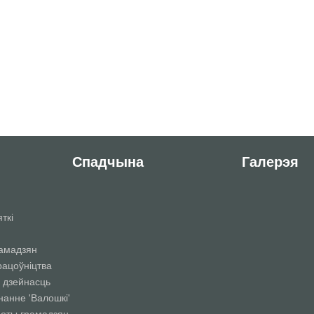
Спадчына
Галерэя
ткі
рамадзян
рацоўніцтва
 дзейнасць
нанне 'Валошкі'