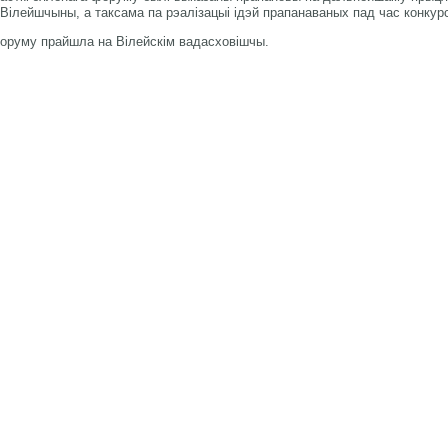
я Вілейшчыны, а таксама па рэалізацыі ідэй прапанаваных пад час конкур
форуму прайшла на Вілейскім вадасховішчы.