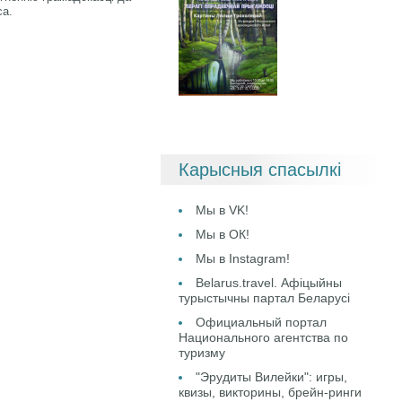
са.
Карысныя спасылкі
Мы в VK!
Мы в ОК!
Мы в Instagram!
Belarus.travel. Афіцыйны
турыстычны партал Беларусі
Официальный портал
Национального агентства по
туризму
"Эрудиты Вилейки": игры,
квизы, викторины, брейн-ринги