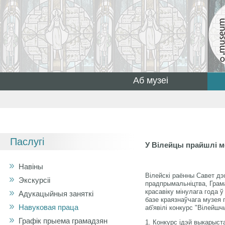
Аб музеі
Паслугі
У Вілейцы прайшлі м
Навіны
Вілейскі раённы Савет дэ
Экскурсіі
прадпрымальніцтва, Грама
красавіку мінулага года ў
Адукацыйныя заняткі
базе краязнаўчага музея 
Навуковая праца
аб'явілі конкурс "Вілейшч
Графік прыема грамадзян
1. Конкурс ідэй выкарыст