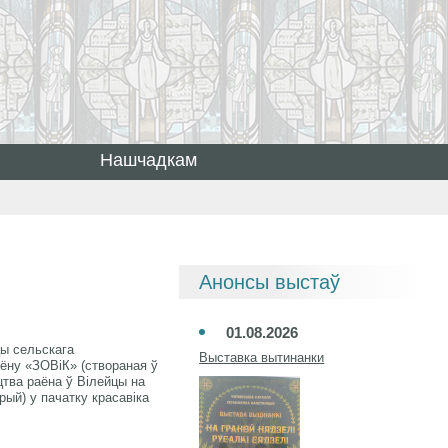
Нашчадкам
Анонсы выстаў
01.08.2026
цы сельскага
Выставка вытинанки
іёну «ЗОВіК» (створаная ў
цтва раёна ў Вілейцы на
рый) у пачатку красавіка