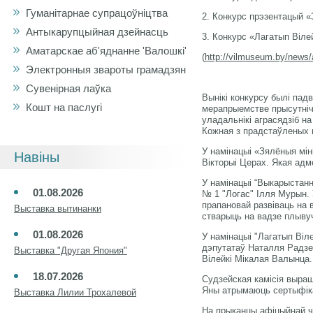
Гуманітарнае супрацоўніцтва
2. Конкурс прэзентацый 
Антыкарупцыйная дзейнасць
3. Конкурс «Лагатып Віле
Аматарскае аб'яднанне 'Валошкі'
(
http://vilmuseum.by/news/a
Электронныя звароты грамадзян
Сувенірная лаўка
Вынікі конкурсу былі пад
Кошт на паслугі
мерапрыемстве прысутніча
уладальнікі аграсядзіб н
Кожная з прадстаўленых 
У намінацыі «Зялёныя мін
Навіны
Вікторыі Церах. Якая адм
У намінацыі “Выкарыстанн
01.08.2026
№ 1 "Логас" Ілля Мурын. 
прапановай развіваць на 
Выставка вытинанки
стварыць на вадзе плывуч
01.08.2026
У намінацыі "Лагатып Ві
дэпутатаў Наталля Радзев
Выставка "Другая Япония"
Вілейкі Мікалая Валынца.
18.07.2026
Судзейская камісія выра
Яны атрымаюць сертыфіка
Выставка Лилии Трохалевой
На прыканцы афіцыйнай ч