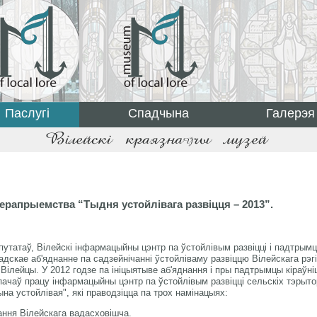
Паслугі
Спадчына
Галерэя
ерапрыемства “Тыдня устойлівага развіцця – 2013”.
путатаў, Вілейскі інфармацыйны цэнтр па ўстойлівым развіцці і падтрым
дскае аб'яднанне па садзейнічанні ўстойліваму развіццю Вілейскага рэг
 Вілейцы. У 2012 годзе па ініцыятыве аб'яднання і пры падтрымцы кіраўні
пачаў працу інфармацыйны цэнтр па ўстойлівым развіцці сельскіх тэрыто
ына устойлівая", які праводзіцца па трох намінацыях:
ання Вілейскага вадасховішча.