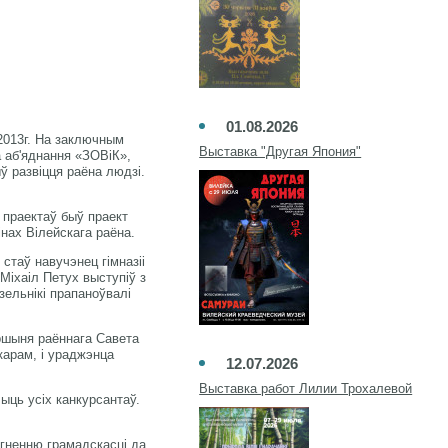
01.08.2026
2013г. На заключным
Выставка "Другая Япония"
а аб'яднання «ЗОВіК»,
ў развіцця раёна людзі.
 праектаў быў праект
нах Вілейскага раёна.
стаў навучэнец гімназіі
Міхаіл Петух выступіў з
зельнікі прапаноўвалі
ршыня раённага Савета
карам, і ураджэнца
12.07.2026
Выставка работ Лилии Трохалевой
ць усіх канкурсантаў.
гненню грамадскасці да