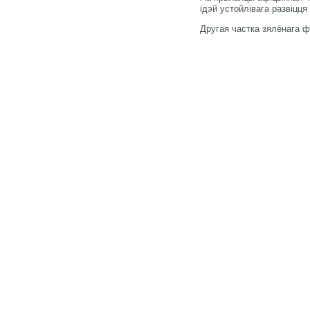
ідэй устойлівага развіцц
Другая частка зялёнага 